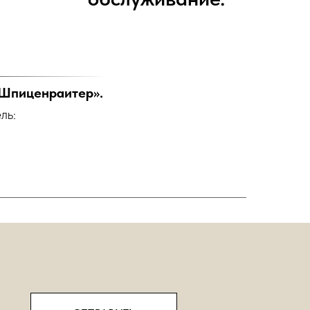
Шпиценраитер».
ль: