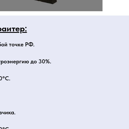
аитер:
бой точке РФ.
троэнергию до 30%.
0°C.
зчика.