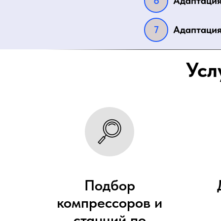
Адаптация
Адаптация
Усл
Подбор
компрессоров и
станций по