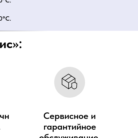
0°C.
0°C.
ис»:
чн
Сервисное и
.
гарантийное
обслуживание.