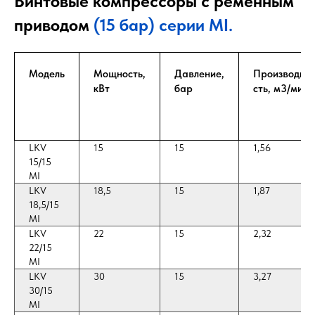
Винтовые компрессоры с ременным
приводом
(15 бар) серии MI.
Модель
Мощность,
Давление,
Производит-
кВт
бар
сть, м3/мин
LKV
15
15
1,56
15/15
MI
LKV
18,5
15
1,87
18,5/15
MI
LKV
22
15
2,32
22/15
MI
LKV
30
15
3,27
30/15
MI