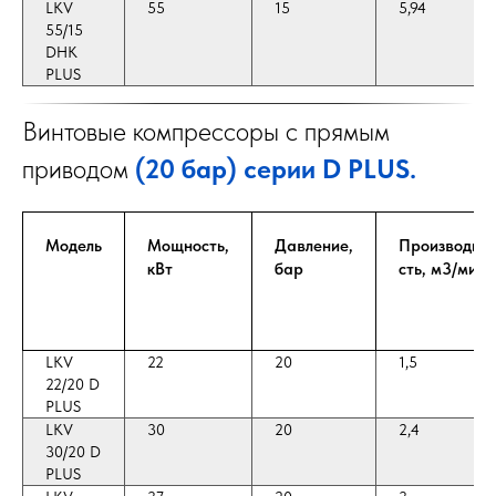
LKV
55
15
5,94
55/15
DHK
PLUS
Винтовые компрессоры с прямым
приводом
(20 бар) серии D PLUS.
Модель
Мощность,
Давление,
Производит-
кВт
бар
сть, м3/мин
LKV
22
20
1,5
22/20 D
PLUS
LKV
30
20
2,4
30/20 D
PLUS