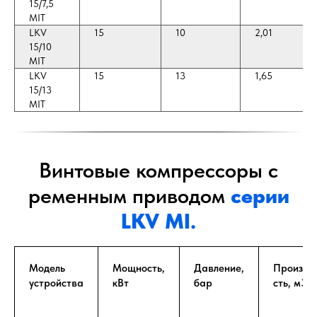
15/7,5
MIT
LKV
15
10
2,01
15/10
MIT
LKV
15
13
1,65
15/13
MIT
Винтовые компрессоры с
ременным приводом
серии
LKV MI.
Модель
Мощность,
Давление,
Произво
устройства
кВт
бар
сть, м3/