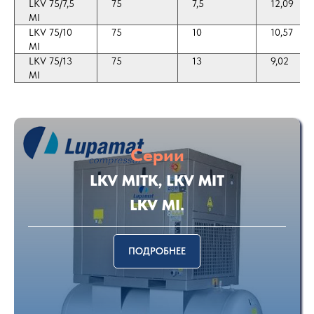
LKV 75/7,5
75
7,5
12,09
MI
LKV 75/10
75
10
10,57
MI
LKV 75/13
75
13
9,02
MI
Серии
LKV MITK, LKV MIT
LKV MI.
ПОДРОБНЕЕ