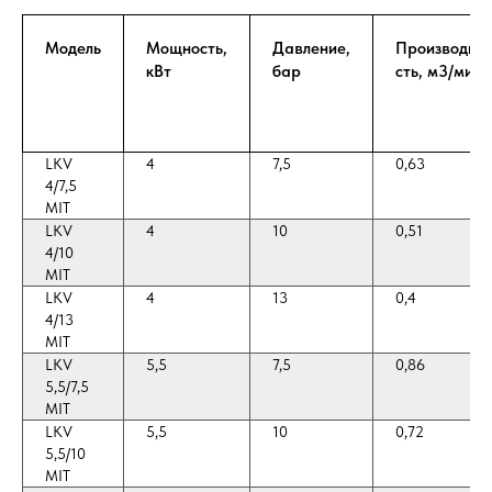
Модель
Мощность,
Давление,
Производит-
кВт
бар
сть, м3/мин
LKV
4
7,5
0,63
4/7,5
MIT
LKV
4
10
0,51
4/10
MIT
LKV
4
13
0,4
4/13
MIT
LKV
5,5
7,5
0,86
5,5/7,5
MIT
LKV
5,5
10
0,72
5,5/10
MIT